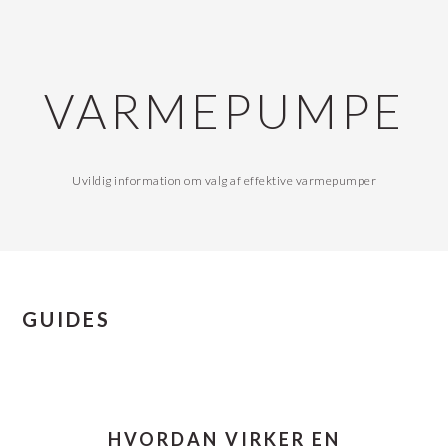
Gå
Skip
direkte
til
til
indhold
VARMEPUMPE
primær
navigation
Uvildig information om valg af effektive varmepumper
GUIDES
HVORDAN VIRKER EN