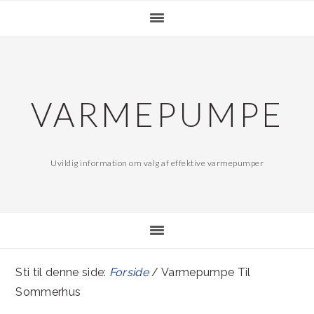
Gå
Skip
direkte
til
til
indhold
primær
navigation
VARMEPUMPE
Uvildig information om valg af effektive varmepumper
Sti til denne side:
Forside
/ Varmepumpe Til
Sommerhus