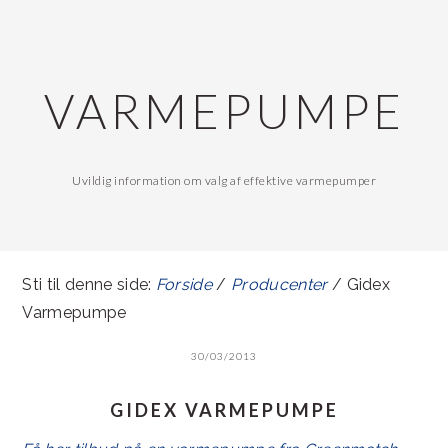
Gå
Skip
direkte
til
til
indhold
VARMEPUMPE
primær
navigation
Uvildig information om valg af effektive varmepumper
Sti til denne side:
Forside
/
Producenter
/ Gidex
Varmepumpe
30/03/2013
GIDEX VARMEPUMPE