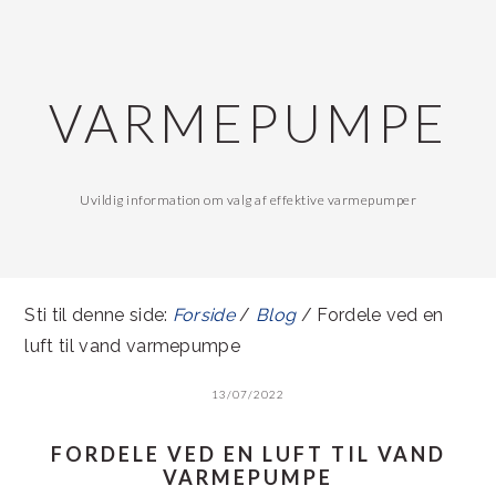
Gå
Skip
direkte
til
til
indhold
VARMEPUMPE
primær
navigation
Uvildig information om valg af effektive varmepumper
Sti til denne side:
Forside
/
Blog
/ Fordele ved en
luft til vand varmepumpe
13/07/2022
FORDELE VED EN LUFT TIL VAND
VARMEPUMPE