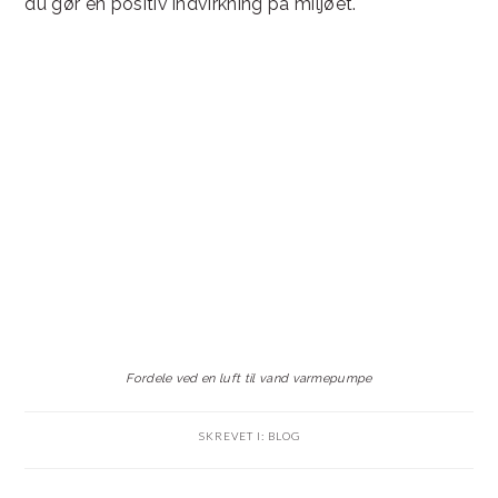
du gør en positiv indvirkning på miljøet.
Fordele ved en luft til vand varmepumpe
SKREVET I:
BLOG