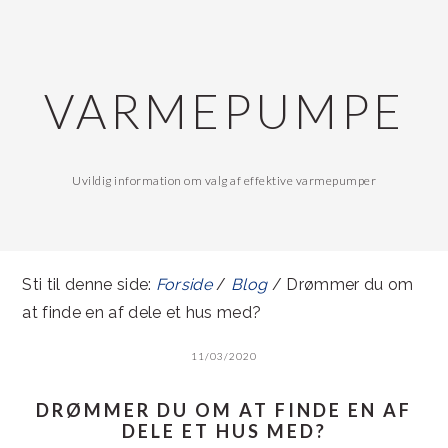
Gå
Skip
direkte
til
til
indhold
VARMEPUMPE
primær
navigation
Uvildig information om valg af effektive varmepumper
Sti til denne side:
Forside
/
Blog
/ Drømmer du om
at finde en af dele et hus med?
11/03/2020
DRØMMER DU OM AT FINDE EN AF
DELE ET HUS MED?