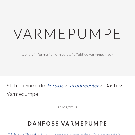
Gå
Skip
direkte
til
til
indhold
VARMEPUMPE
primær
navigation
Uvildig information om valg af effektive varmepumper
Sti til denne side:
Forside
/
Producenter
/ Danfoss
Varmepumpe
30/03/2013
DANFOSS VARMEPUMPE