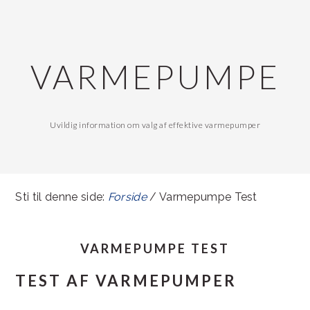
Gå
Skip
direkte
til
til
indhold
VARMEPUMPE
primær
navigation
Uvildig information om valg af effektive varmepumper
Sti til denne side:
Forside
/ Varmepumpe Test
VARMEPUMPE TEST
TEST AF VARMEPUMPER