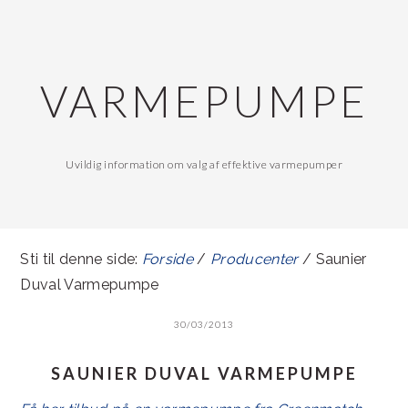
Gå
Skip
direkte
til
til
indhold
VARMEPUMPE
primær
navigation
Uvildig information om valg af effektive varmepumper
Sti til denne side:
Forside
/
Producenter
/ Saunier
Duval Varmepumpe
30/03/2013
SAUNIER DUVAL VARMEPUMPE